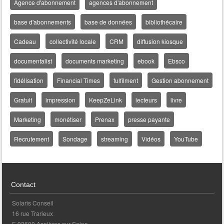
Agence d'abonnement
agences d'abonnement
base d'abonnements
base de données
bibliothécaire
Cadeau
collectivité locale
CRM
diffusion kiosque
documentalist
documents marketing
ebook
Ebsco
fidélisation
Financial Times
fulfilment
Gestion abonnement
Gratuit
impression
KeepZeLink
lecteurs
livre
Marketing
monétiser
Prenax
presse payante
Recrutement
Sondage
streaming
Vidéos
YouTube
Contact
Solaris Conseil
16 rue Trarieux
F-92600 Asnières sur Seine