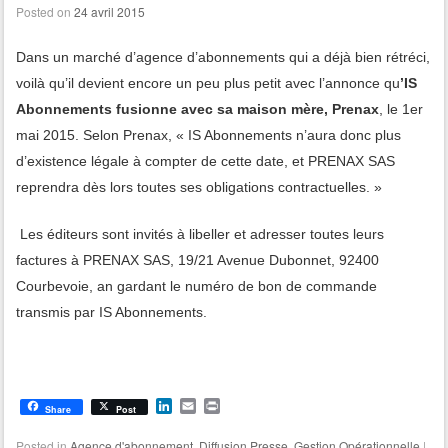
Posted on
24 avril 2015
Dans un marché d’agence d’abonnements qui a déjà bien rétréci,
voilà qu’il devient encore un peu plus petit avec l’annonce qu
’IS
Abonnements fusionne avec sa maison mère, Prenax
, le 1er
mai 2015. Selon Prenax, « IS Abonnements n’aura donc plus
d’existence légale à compter de cette date, et PRENAX SAS
reprendra dès lors toutes ses obligations contractuelles. »
Les éditeurs sont invités à libeller et adresser toutes leurs
factures à PRENAX SAS, 19/21 Avenue Dubonnet, 92400
Courbevoie, an gardant le numéro de bon de commande
transmis par IS Abonnements.
L
E
P
Share
Post
i
m
r
n
a
i
Posted in
Agence d'abonnement
,
Diffusion Presse
,
Gestion Opérationnelle
|