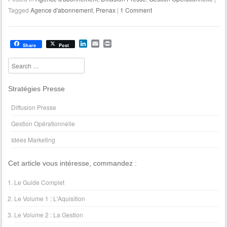
k
i
n
Tagged
Agence d'abonnement
,
Prenax
|
1 Comment
e
l
t
d
I
n
L
E
P
Share
Post
i
m
r
n
a
i
Search
k
i
n
e
l
t
d
Stratégies Presse
I
n
Diffusion Presse
Gestion Opérationnelle
Idées Marketing
Cet article vous intéresse, commandez :
Le Guide Complet
Le Volume 1 : L'Aquisition
Le Volume 2 : La Gestion