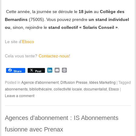
Cette année, la journée se déroule le
18 juin
au
Collège des
Bernardins
(75005). Vous pouvez prendre
un stand individuel
ou
, sinon, rejoindre le
stand collectif « Solaris Conseil »
.
Le site d’
Ebsco
Cela vous tente?
Contactez-nous
!
L
E
P
Share
Post
i
m
r
n
a
i
Posted in
Agence d'abonnement
,
Diffusion Presse
,
Idées Marketing
|
Tagged
k
i
n
abonnements
,
bibliothécaire
,
collectivité locale
,
documentalist
,
Ebsco
|
e
l
t
d
Leave a comment
I
n
Agences d’abonnement : IS Abonnements
fusionne avec Prenax