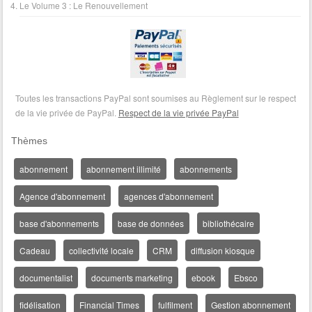
Le Volume 3 : Le Renouvellement
Toutes les transactions PayPal sont soumises au Règlement sur le respect
de la vie privée de PayPal.
Respect de la vie privée PayPal
Thèmes
abonnement
abonnement illimité
abonnements
Agence d'abonnement
agences d'abonnement
base d'abonnements
base de données
bibliothécaire
Cadeau
collectivité locale
CRM
diffusion kiosque
documentalist
documents marketing
ebook
Ebsco
fidélisation
Financial Times
fulfilment
Gestion abonnement