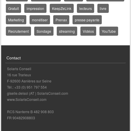
Gratuit
impression
KeepZeLink
lecteurs
livre
Marketing
monétiser
Prenax
presse payante
Recrutement
Sondage
streaming
Vidéos
YouTube
Contact
Solaris Conseil
16 rue Trarieux
F-92600 Asnières sur Seine
Tél.: +33 (0) 951 797 554
giselle.delsol (AT ) SolarisConseil.com
www.SolarisConseil.com
RCS Nanterre B 482 908 803
FR 90482908803