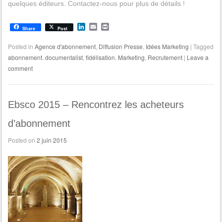
quelques éditeurs. Contactez-nous pour plus de détails !
L
E
P
Share
Post
i
m
r
n
a
i
Posted in
Agence d'abonnement
,
Diffusion Presse
,
Idées Marketing
|
Tagged
k
i
n
abonnement
,
documentalist
,
fidélisation
,
Marketing
,
Recrutement
|
Leave a
e
l
t
d
comment
I
n
Ebsco 2015 – Rencontrez les acheteurs
d’abonnement
Posted on
2 juin 2015