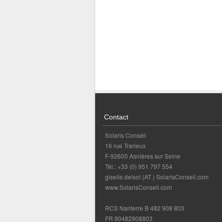
Contact
Solaris Conseil
16 rue Trarieux
F-92600 Asnières sur Seine
Tél.: +33 (0) 951 797 554
giselle.delsol (AT ) SolarisConseil.com
www.SolarisConseil.com
RCS Nanterre B 482 908 803
FR 90482908803