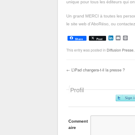
unique pour tous les éditeurs qui on
Un grand MERCI à toutes les person
le site web d’AboRéso, ou contacte
L
E
P
Share
Post
i
m
r
n
a
i
This entry was posted in
Diffusion Presse
k
i
n
e
l
t
d
I
←
L’iPad changera-t-il la presse ?
n
Post navigation
Profil
Comment
aire