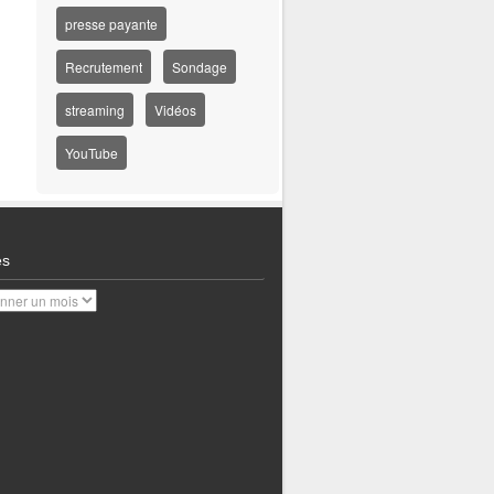
presse payante
Recrutement
Sondage
streaming
Vidéos
YouTube
es