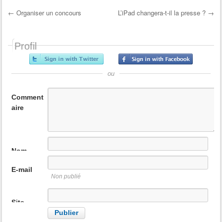
n
←
Organiser un concours
L’iPad changera-t-il la presse ?
→
Post navigation
Profil
ou
Comment
aire
Nom
E-mail
Non publié
Site
internet