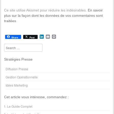
Ce site utilise Akismet pour réduire les indésirables.
En savoir
plus sur la façon dont les données de vos commentaires sont
traitées
.
L
E
P
Share
Post
i
m
r
n
a
i
Search
k
i
n
e
l
t
d
Stratégies Presse
I
n
Diffusion Presse
Gestion Opérationnelle
Idées Marketing
Cet article vous intéresse, commandez :
Le Guide Complet