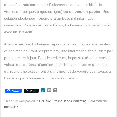
effectuée gratuitement par Pickanews avec la possibilité de
visualiser quelques pages en ligne)
ou en version papier
. Une
solution idéale pour répondre à un besoin d’information
immédiate. Pour les autres éditeurs, Pickanews indique leur site
avec un lien actif.
Avec ce service, Pickanews répond aux besoins des internautes
et des médias. Pour les premiers, une information fiable, triée par
pertinence et à jour. Pour les éditeurs, la possibilité de mettre en
valeur leur contenu, d’améliorer sa diffusion, toucher un public
qui recherche activement à s’informer et de vendre des revues à
l’unité ou par abonnement. La vie est belle…
L
E
P
Share
Post
i
m
r
n
a
i
This entry was posted in
Diffusion Presse
,
Idées Marketing
. Bookmark the
k
i
n
permalink
.
e
l
t
d
I