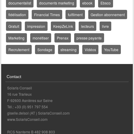
documentalist
documents marketing
ebook
Ebsco
fidélisation
Financial Times
fulfilment
Gestion abonnement
Gratuit
impression
KeepZeLink
lecteurs
livre
Marketing
monétiser
Prenax
presse payante
Recrutement
Sondage
streaming
Vidéos
YouTube
Contact
Solaris Conseil
16 rue Trarieux
F-92600 Asnières sur Seine
Tél.: +33 (0) 951 797 554
giselle.delsol (AT ) SolarisConseil.com
www.SolarisConseil.com
RCS Nanterre B 482 908 803