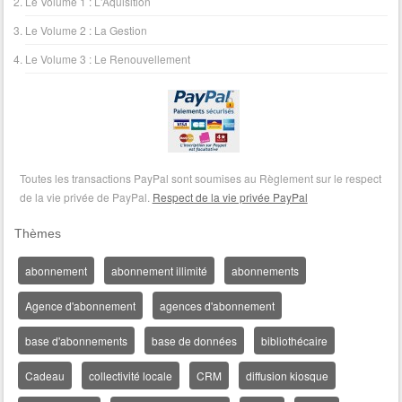
Le Volume 1 : L'Aquisition
Le Volume 2 : La Gestion
Le Volume 3 : Le Renouvellement
Toutes les transactions PayPal sont soumises au Règlement sur le respect
de la vie privée de PayPal.
Respect de la vie privée PayPal
Thèmes
abonnement
abonnement illimité
abonnements
Agence d'abonnement
agences d'abonnement
base d'abonnements
base de données
bibliothécaire
Cadeau
collectivité locale
CRM
diffusion kiosque