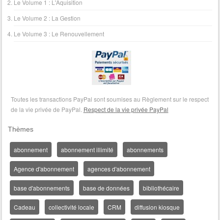
Le Volume 1 : L'Aquisition
Le Volume 2 : La Gestion
Le Volume 3 : Le Renouvellement
Toutes les transactions PayPal sont soumises au Règlement sur le respect
de la vie privée de PayPal.
Respect de la vie privée PayPal
Thèmes
abonnement
abonnement illimité
abonnements
Agence d'abonnement
agences d'abonnement
base d'abonnements
base de données
bibliothécaire
Cadeau
collectivité locale
CRM
diffusion kiosque