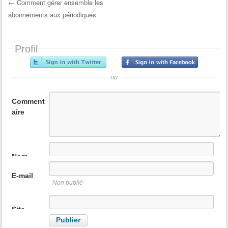
←
Comment gérer ensemble les
n
abonnements aux périodiques
Post navigation
Profil
ou
Comment
aire
Nom
E-mail
Non publié
Site
internet