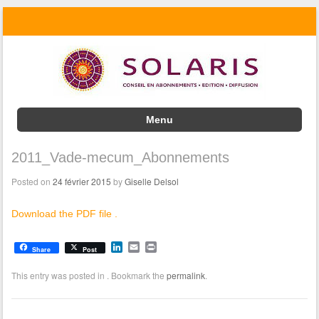
Menu
Skip to content
2011_Vade-mecum_Abonnements
Posted on
24 février 2015
by
Giselle Delsol
Download the PDF file .
L
E
P
Share
Post
i
m
r
n
a
i
This entry was posted in . Bookmark the
permalink
.
k
i
n
e
l
t
d
I