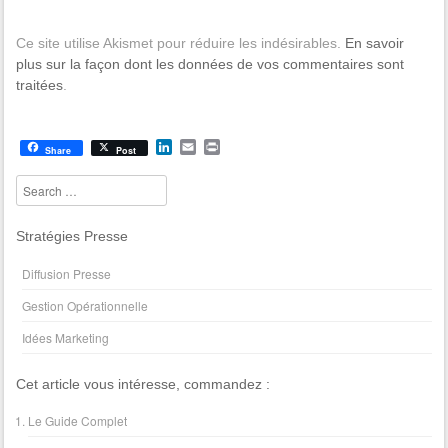
Ce site utilise Akismet pour réduire les indésirables.
En savoir
plus sur la façon dont les données de vos commentaires sont
traitées
.
L
E
P
Share
Post
i
m
r
n
a
i
Search
k
i
n
e
l
t
d
Stratégies Presse
I
n
Diffusion Presse
Gestion Opérationnelle
Idées Marketing
Cet article vous intéresse, commandez :
Le Guide Complet