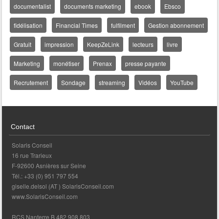
documentalist
documents marketing
ebook
Ebsco
fidélisation
Financial Times
fulfilment
Gestion abonnement
Gratuit
impression
KeepZeLink
lecteurs
livre
Marketing
monétiser
Prenax
presse payante
Recrutement
Sondage
streaming
Vidéos
YouTube
Contact
Solaris Conseil
16 rue Trarieux
F-92600 Asnières sur Seine
Tél.: +33 (0) 951 797 554
giselle.delsol (AT ) SolarisConseil.com
www.SolarisConseil.com
RCS Nanterre B 482 908 803